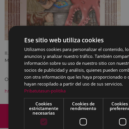
Ese sitio web utiliza cookies
Utilizamos cookies para personalizar el contenido, lo
II. JORNADAS DE JUEGOS DE
anuncios y analizar nuestro tráfico. También compa
MES
información sobre su uso de nuestro sitio con nuest
socios de publicidad y análisis, quienes pueden com
con otra información que les haya proporcionado o 
Organiza: Asociación ODISEA
hayan recopilado a partir del uso de sus servicios.
Pribatutasun-politika
http://asociacionodisea.com
Cookies
Cookies de
Cookies
estrictamente
rendimiento
preferen
Mapa del Sitio
Aviso legal
necesarias
Política de cookies
Contacto
Accesibilidad