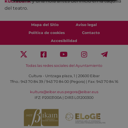
kutxabank
y una hora antes del inicio en la taquilla
del teatro.
Mapa del Sitio
Aviso legal
Política de cookies
Contacto
Accesibilidad
Todas las redes sociales del Ayuntamiento
Cultura - Untzaga plaza, 1 | 20600 Eibar
Tfno.:
943 70 84 39 / 943 70 84 00 (Pegora)
| Fax: 943 70 84 16
kultura@eibar.eus
pegora@eibar.eus
IFZ: P2003100A | DIR3 L01200300