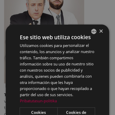
×
Ese sitio web utiliza cookies
Utilizamos cookies para personalizar el
BASQUE
contenido, los anuncios y analizar nuestro
SPANISH
tráfico. También compartimos
información sobre su uso de nuestro sitio
con nuestros socios de publicidad y
análisis, quienes pueden combinarla con
otra información que les haya
proporcionado o que hayan recopilado a
partir del uso de sus servicios.
Txalo Produkzioak
es una compañía vasca que
Pribatutasun-politika
visita habitualmente los escenarios de Eibar. Nos
tiene acostumbrados a facturar comedias de gran
Cookies
Cookies de
calidad, tanto en euskera como en castellano. En