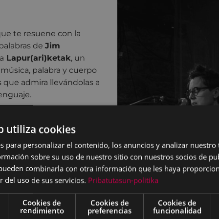
 que te resuene con la
 palabras de
Jim
a
Lapur(ari)ketak
, un
música, palabra y cuerpo
s que admira llevándolas a
enguaje.
, tienen cabida el spoken
b utiliza cookies
 de
Gloria Fuertes
, el
lenguaje figurativo de un
s para personalizar el contenido, los anuncios y analizar nuestro
isual de
Victor Erice
o la
mación sobre su uso de nuestro sitio con nuestros socios de pub
emezclada en la música
s pueden combinarla con otra información que les haya proporci
r del uso de sus servicios.
Pribatutasun-politika
nándose las proyecciones
Cookies de
Cookies de
Cookies de
iones interdisciplinares de
rendimiento
preferencias
funcionalidad