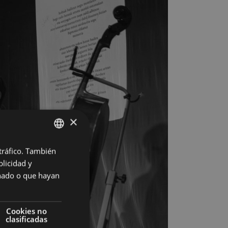
×
 tráfico. También
BASQUE
licidad y
SPANISH
onado o que hayan
Cookies no
clasificadas