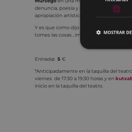
Mursego
en una montaña rusa donde co
denuncia, poesía y performance , memoria
apropiación artística a lugares imprevisto
Y es que como dijo
Jean Luc Godard
, “ 
MOSTRAR DE
tomes las cosas , importa a dónde las lleve
Entrada
:
5
€
*Anticipadamente en la taquilla del teatr
viernes de 17:30 a 19:30 horas y en
kutxa
inicio en la taquilla del teatro.