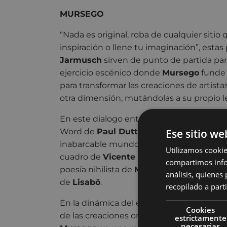
MURSEGO
“Nada es original, roba de cualquier sitio
inspiración o llene tu imaginación”, estas
Jarmusch
sirven de punto de partida par
ejercicio escénico donde
Mursego
funde 
para transformar las creaciones de artista
otra dimensión, mutándolas a su propio l
En este dialogo entre original y prestado
Ese sitio we
Word de
Paul Dutton
, el humor político
inabarcable mundo de
Mikel Laboa
, el 
Utilizamos cookie
cuadro de
Vicente Ameztoy
, la fuerza v
compartimos infor
poesía nihilista de
Martxel Mariskal
entr
análisis, quiene
de
Lisabö
.
recopilado a parti
En la dinámica del espectáculo van alter
Cookies
de las creaciones originales y las adaptac
estrictamente
necesarias