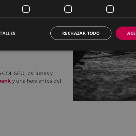
nfluyen humor y
 y vanguardia llevando la
s.
no importa de dónde
TALLES
RECHAZAR TODO
ACE
s”.
o COLISEO, los lunes y
bank
y una hora antes del