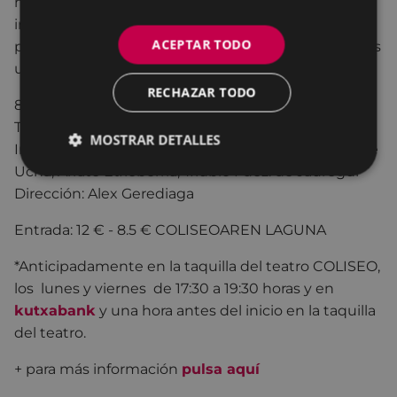
mundo que a penas les considera, un mundo
injusto, ajeno y algo hostil con nuestros queridos
ACEPTAR TODO
personajes. Pero hoy no es un día cualquiera. Hoy es
un día de grandes acontecimientos.
RECHAZAR TODO
80 min.
TRAGICOMEDIA
MOSTRAR DETALLES
Intérpretes: Jon Ander Urresti, Ainhoa Artetxe, Leire
Ucha, Arrate Etxeberria, Txubio Fdez. de Jaúregui
Dirección: Alex Gerediaga
Entrada: 12 € - 8.5 € COLISEOAREN LAGUNA
*Anticipadamente en la taquilla del teatro COLISEO,
los lunes y viernes de 17:30 a 19:30 horas y en
kutxabank
y una hora antes del inicio en la taquilla
del teatro.
+ para más información
pulsa aquí