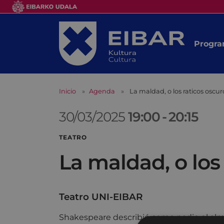
Progra
Inicio
Agenda
La maldad, o los raticos osc
30/03/2025
19:00
-
20:15
TEATRO
La maldad, o los
Teatro UNI-EIBAR
Shakespeare describió como nadie el al