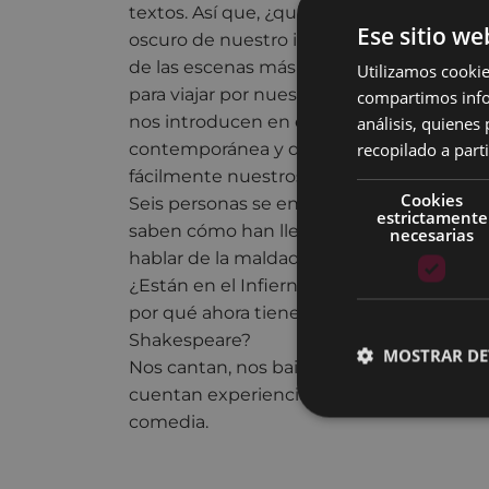
textos. Así que, ¿quién mejor que él para
Ese sitio we
oscuro de nuestro interior?. Los 7 vicios 
de las escenas más perversas de Shakesp
Utilizamos cookie
para viajar por nuestro lado maligno. Sh
compartimos infor
análisis, quiene
nos introducen en el universo maligno d
recopilado a parti
contemporánea y divertida, en la que p
fácilmente nuestros propios vicios… eso
Cookies
Seis personas se encuentran en lo que pa
estrictamente
saben cómo han llegado hasta allí, pero s
necesarias
hablar de la maldad.
¿Están en el Infierno? ¿Las puertas del I
por qué ahora tienen nombres de person
Shakespeare?
MOSTRAR DE
Nos cantan, nos bailan, interpretan escen
cuentan experiencias personales. Todo ba
comedia.