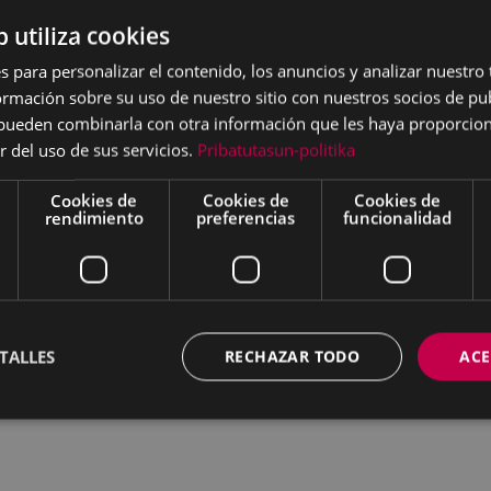
 hablarnos de lo más
b utiliza cookies
capitales junto con algunas
eare nos sirven de guía
s para personalizar el contenido, los anuncios y analizar nuestro
ylock, Lady Macbeth o Yago
mación sobre su uso de nuestro sitio con nuestros socios de pub
s pueden combinarla con otra información que les haya proporci
e una forma
r del uso de sus servicios.
Pribatutasun-politika
odemos reconocer
s que todos poseemos.
Cookies de
Cookies de
Cookies de
rece ser un teatro. No
rendimiento
preferencias
funcionalidad
í lo que tienen que hacer:
nfierno? No importa. ¿Pero
ajes malvados de
TALLES
RECHAZAR TODO
ACE
as del bardo inglés y nos
jo el paraguas de la