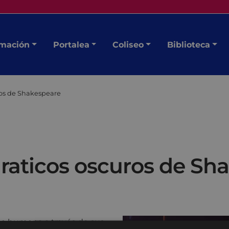
mación
Portalea
Coliseo
Biblioteca
uros de Shakespeare
 raticos oscuros de Sh
ma humana a través de sus