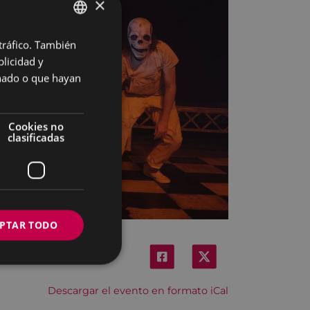
×
 tráfico. También
BASQUE
licidad y
SPANISH
onado o que hayan
Cookies no
clasificadas
PTAR TODO
Descargar el evento en formato iCal