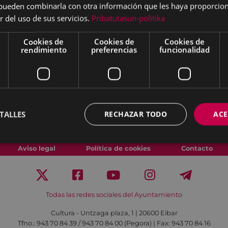
s pueden combinarla con otra información que les haya proporci
r del uso de sus servicios.
Pribatutasun-politika
Cookies de
Cookies de
Cookies de
rendimiento
preferencias
funcionalidad
TALLES
RECHAZAR TODO
ACE
Aviso legal
Política de cookies
Contacto
Todas las redes sociales del Ayuntamiento
Cultura - Untzaga plaza, 1 | 20600 Eibar
Tfno.:
943 70 84 39 / 943 70 84 00 (Pegora)
| Fax: 943 70 84 16