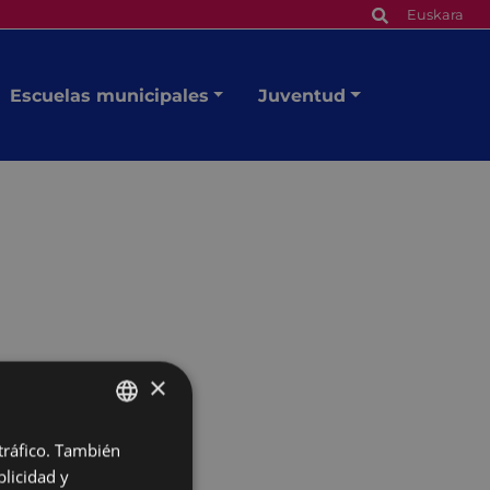
Euskara
Escuelas municipales
Juventud
×
 tráfico. También
BASQUE
licidad y
SPANISH