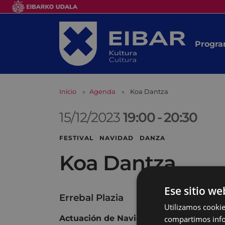
Progra
Inicio
Agenda
Koa Dantza
15/12/2023
19:00
-
20:30
FESTIVAL NAVIDAD DANZA
Koa Dantza
Ese sitio we
Errebal Plazia
Utilizamos cookie
compartimos infor
Actuación de Navidad.