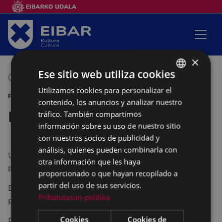
×
Ese sitio web utiliza cookies
07/11/2015
17:30
-
19:30
Utilizamos cookies para personalizar el
BASQUE
FAMILIA
contenido, los anuncios y analizar nuestro
SPANISH
Kirola familian
tráfico. También compartimos
información sobre su uso de nuestro sitio
con nuestros socios de publicidad y
análisis, quienes pueden combinarla con
Un espacio para jugar entre niños/as y
otra información que les haya
padres/madres.
proporcionado o que hayan recopilado a
partir del uso de sus servicios.
El servicio está gestionado por los/as
Pribatutasun-politika
padres/madres.
Cookies
Cookies de
Polideportivo de Ipurua: de 17:30 a 19:30.