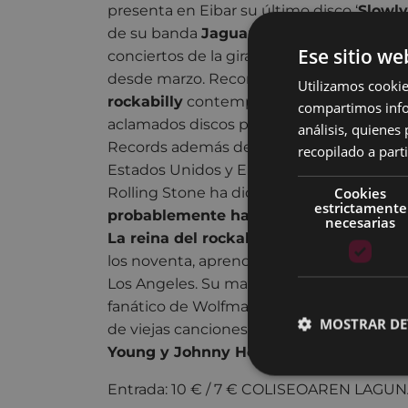
presenta en Eibar su último disco ‘
Slowly
de su banda
Jaguars
. El escenario de Po
Ese sitio we
conciertos de la gira que está realizando 
desde marzo. Reconocida como una de las
Utilizamos cookie
rockabilly
contemporáneo, Lenz ha firm
compartimos infor
aclamados discos para sellos prestigioso
análisis, quiene
Records además de recibir efusivas crítica
recopilado a parti
Estados Unidos y Europa. La edición nort
Rolling Stone ha dicho de ella “
si Elvis h
Cookies
estrictamente
probablemente habría sonado como Ki
necesarias
La reina del rockabilly
Kim Lenz desde m
los noventa, aprendió sobre buena músi
Los Angeles. Su madre montaba en rodeo
fanático de Wolfman Jack, y ella creció 
MOSTRAR DE
de viejas canciones de
Janis Martin, Wa
Young y Johnny Horton.
Entrada: 10 € / 7 € COLISEOAREN LAG