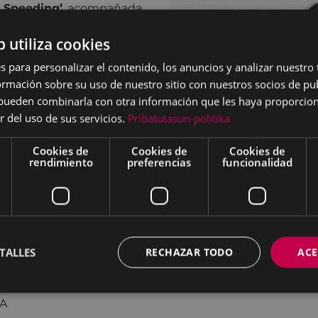
 Speeding’
, acompañada
rtalea acoge uno de los
b utiliza cookies
por toda la geografía
 figuras destacadas del
s para personalizar el contenido, los anuncios y analizar nuestro
ado hasta el momento
mación sobre su uso de nuestro sitio con nuestros socios de pub
s como Hightone o Riley
s pueden combinarla con otra información que les haya proporci
s en sus giras por los
r del uso de sus servicios.
Pribatutasun-politika
eamericana de la revista
ubiera sido una mujer,
Cookies de
Cookies de
Cookies de
rendimiento
preferencias
funcionalidad
m Lenz.”
ediados de la década de
ca desde su juventud en
s, su padre era un
escuchando las grabaciones
TALLES
RECHAZAR TODO
ACE
nda Jackson, Faron
UNA