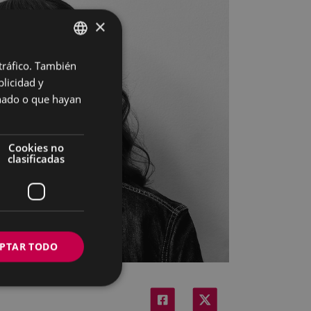
×
 tráfico. También
BASQUE
licidad y
SPANISH
onado o que hayan
Cookies no
clasificadas
PTAR TODO