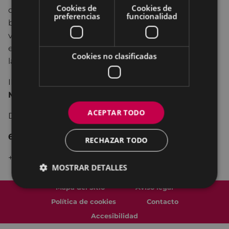
Cookies de
Cookies de
de un lugar propio en un mundo donde lo que
preferencias
funcionalidad
beneficia a unos puede perjudicar a otros y
viceversa. Una historia tierna y divertida contada
entre los bastidores de un teatro, hilada a través de
Cookies no clasificadas
la música en directo y el teatro de títeres y objetos.
INTÉRPRETES-MÚSICOS:
Nerea Ariznabarreta,
Maider López
ACEPTAR TODO
DIRECCIÓN:
Dora Cantero
60 min.
RECHAZAR TODO
+ 4 años.
MOSTRAR DETALLES
Mapa del Sitio
Aviso legal
Política de cookies
Contacto
Accesibilidad