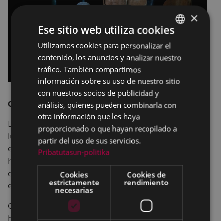
×
Ese sitio web utiliza cookies
Utilizamos cookies para personalizar el
BASQUE
contenido, los anuncios y analizar nuestro
SPANISH
tráfico. También compartimos
información sobre su uso de nuestro sitio
con nuestros socios de publicidad y
GORAKADA TEATROA. Bizkaia
análisis, quienes pueden combinarla con
otra información que les haya
La pequeña tortuga Quelonia nace una noche sin
proporcionado o que hayan recopilado a
luna en la playa. Su instinto le dice que debe seguir
partir del uso de sus servicios.
el reflejo de las estrellas sobre el agua para llegar
Pribatutasun-politika
hasta el mar pero, confundida por las luces de la
ciudad, la pequeña tortuga se adentra sin saberlo,
Cookies
Cookies de
estrictamente
rendimiento
en un mundo completamente diferente.
necesarias
Quelonia es una historia en forma de canción que
habla de amistad y supervivencia, de la búsqueda