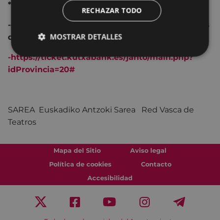
* Entrada:
5 €
RECHAZAR TODO
-en la taquilla del teatro Coliseo, lunes y viernes
MOSTRAR DETALLES
de 17:30 a 19:30 y media hora antes del inicio.
-
https://ticket.kutxabank.es/janto/main.php?
idProvincia=20#
SAREA Euskadiko Antzoki Sarea Red Vasca de
Teatros
Mapa del Sitio
Aviso legal
Política de cookies
Contacto
Accesibilidad