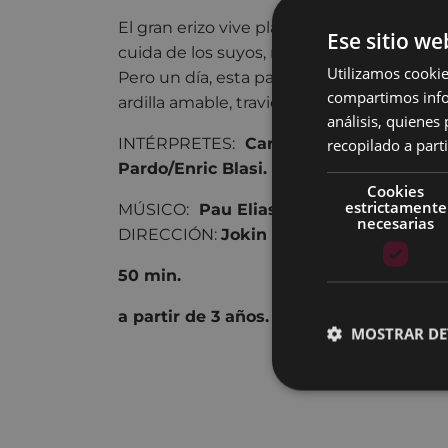
El gran erizo vive plácidamente, a la somb
Ese sitio we
cuida de los suyos, mientras disfruta de
Utilizamos cookie
Pero un día, esta paz se verá perturbada, 
compartimos infor
ardilla amable, traviesa y juguetona.
análisis, quiene
recopilado a parti
INTÉRPRETES:
Carles Pijuan/Ferran Ló
Pardo/Enric Blasi.
Cookies
estrictamente
MÚSICO:
Pau Elias.
necesarias
DIRECCIÓN:
Jokin Oregi.
50 min.
a partir de 3 años.
MOSTRAR DE