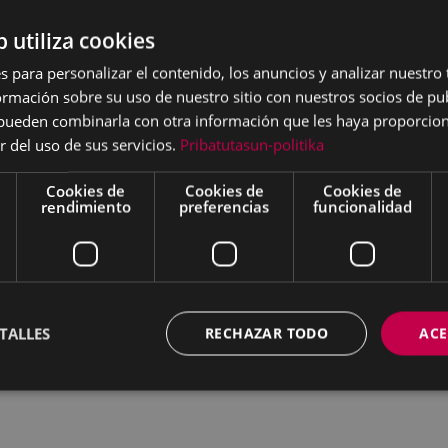
ra de un gran roble, y
b utiliza cookies
 su pedacito de mundo.
s para personalizar el contenido, los anuncios y analizar nuestro
por la llegada de una
mación sobre su uso de nuestro sitio con nuestros socios de pub
s pueden combinarla con otra información que les haya proporci
r del uso de sus servicios.
Pribatutasun-politika
pez, Emiliano
Cookies de
Cookies de
Cookies de
rendimiento
preferencias
funcionalidad
TALLES
RECHAZAR TODO
ACE