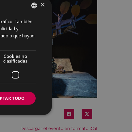
×
 tráfico. También
BASQUE
licidad y
SPANISH
onado o que hayan
Cookies no
clasificadas
PTAR TODO
Descargar el evento en formato iCal