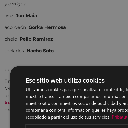
y amigos.
voz
Jon Maia
acordeón
Gorka Hermosa
chelo
Pello Ramirez
teclados
Nacho Soto
percusión, voz
Nerea Quincoces
Ese sitio web utiliza cookies
Entrada: 12 € / 8,5 € COLISEOAREN LAGUNA -
*Anticipadamente en la taquilla del teatro COLISEO,
Utilizamos cookies para personalizar el contenido, l
los lunes y viernes de 17:30 a 19:30 horas y en
nuestro tráfico. También compartimos información 
nuestro sitio con nuestros socios de publicidad y an
kutxabank
y una hora antes del inicio en la taquilla
combinarla con otra información que les haya pro
del teatro.
recopilado a partir del uso de sus servicios.
Pribatut