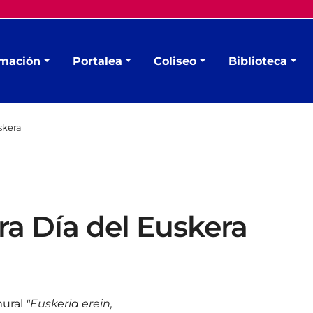
mación
Portalea
Coliseo
Biblioteca
skera
ra Día del Euskera
mural
"Euskeria erein,