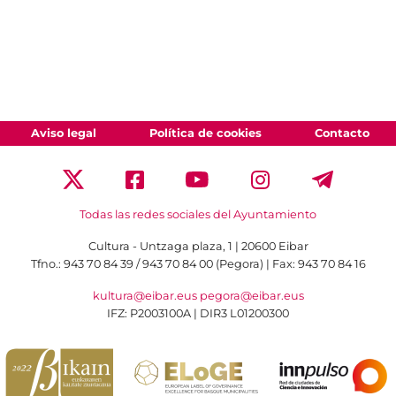
Aviso legal
Política de cookies
Contacto
Todas las redes sociales del Ayuntamiento
Cultura - Untzaga plaza, 1 | 20600 Eibar
Tfno.:
943 70 84 39 / 943 70 84 00 (Pegora)
| Fax: 943 70 84 16
kultura@eibar.eus
pegora@eibar.eus
IFZ: P2003100A | DIR3 L01200300