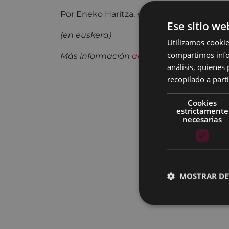
Por Eneko Haritza, en la Biblioteca infantil
Ese sitio we
(en euskera)
Utilizamos cookie
compartimos infor
Más información
aquí
análisis, quiene
recopilado a parti
Cookies
estrictamente
necesarias
MOSTRAR DE