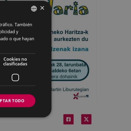
×
 tráfico. También
BASQUE
licidad y
SPANISH
onado o que hayan
Cookies no
clasificadas
PTAR TODO