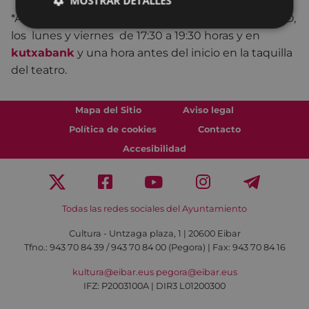
MOSTRAR DETALLES
*Anticipadamente en la taquilla del teatro COLISEO,
los lunes y viernes de 17:30 a 19:30 horas y en
kutxabank
y una hora antes del inicio en la taquilla
del teatro.
Mapa del Sitio
Aviso legal
Política de cookies
Contacto
Accesibilidad
Todas las redes sociales del Ayuntamiento
Cultura - Untzaga plaza, 1 | 20600 Eibar
Tfno.:
943 70 84 39 / 943 70 84 00 (Pegora)
| Fax: 943 70 84 16
kultura@eibar.eus
pegora@eibar.eus
IFZ: P2003100A | DIR3 L01200300