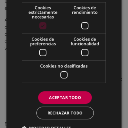
un adelanto de su primer y futuro EP realizado en
Cookies
Cookies de
estudio del cantautor eibarrés JULEN.
estrictamente
rendimiento
necesarias
Actuación en directo junto a su banda, que contará
con artistas invitados, y en la que además se podrá
disfrutar del videoclip y de todo su proceso de
Cookies de
Cookies de
creación escuchando de primera mano las
preferencias
funcionalidad
vivencias del artista y del equipo técnico.
Músicos:
Eñaut Armentia, Asier Cascán, Josu
Cookies no clasificadas
Cascán, Julen Leturiondo.
Equipo técnico :
Naia Aizpurua, Diego Álvarez
de Arcaya, Natalia Arteche,Maitane Campos,
Angello Eloizaga, Iñaki Lizarraga, Uxue
ACEPTAR TODO
Morales, Ander Zelaia.
Duración:50 min.
RECHAZAR TODO
Entrada: 5 €