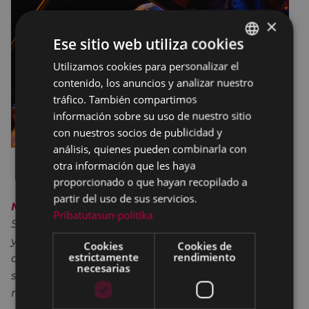
×
Ese sitio web utiliza cookies
Utilizamos cookies para personalizar el
BASQUE
contenido, los anuncios y analizar nuestro
SPANISH
tráfico. También compartimos
información sobre su uso de nuestro sitio
con nuestros socios de publicidad y
análisis, quienes pueden combinarla con
otra información que les haya
proporcionado o que hayan recopilado a
partir del uso de sus servicios.
Mikel Azpiroz
presenta su nuevo álbum
Islak
.
Pribatutasun-politika
Siguiendo la estela de sus anteriores discos Gaua
y Zuri a piano solo, edita una colección de nueve
Cookies
Cookies de
estrictamente
rendimiento
composiciones propias creando un lenguaje que
necesarias
sintetiza un estilo rico en matices y elegante en
melodías.