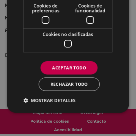
Mikel Azpiroz
piano
Cookies de
Cookies de
preferencias
funcionalidad
Karlos Arancegui
batería
Fernando Neira
contrabajo
Cookies no clasificadas
Entrada:
10€ - 7€
COLISEOAREN LAGUNA
ACEPTAR TODO
RECHAZAR TODO
MOSTRAR DETALLES
Mapa del Sitio
Aviso legal
Política de cookies
Contacto
Accesibilidad