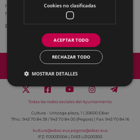
Cookies no clasificadas
representación en un ambiente clásico amable y
muy entretenido.
Entrada: 8 € - 6 € COLISEOAREN LAGUNA
ACEPTAR TODO
RECHAZAR TODO
Mapa del Sitio
Aviso legal
Política de cookies
Contacto
MOSTRAR DETALLES
Accesibilidad
Todas las redes sociales del Ayuntamiento
Cultura - Untzaga plaza, 1 | 20600 Eibar
Tfno.:
943 70 84 39 / 943 70 84 00 (Pegora)
| Fax: 943 70 84 16
kultura@eibar.eus
pegora@eibar.eus
IFZ: P2003100A | DIR3 L01200300