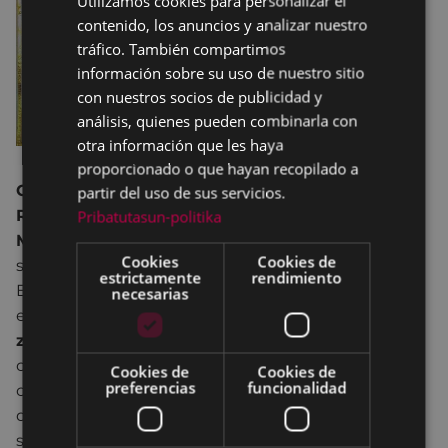
Utilizamos cookies para personalizar el
contenido, los anuncios y analizar nuestro
SPANISH
tráfico. También compartimos
información sobre su uso de nuestro sitio
con nuestros socios de publicidad y
análisis, quienes pueden combinarla con
otra información que les haya
proporcionado o que hayan recopilado a
Concierto lírico
con la participación de
Elena
partir del uso de sus servicios.
Roldán (contralto), Iker Freire (tenor), María
Pribatutasun-politika
Montes (soprano)
e
Itsasne Monasterio
(piano)
,
Cookies
Cookies de
solistas de la
Orquesta de Cámara de Bilbao.
estrictamente
rendimiento
El concierto es un recorrido por distintos géneros y
necesarias
estilos musicales:
canciones barrocas, ópera,
zarzuela..,
con diferentes autores que dan al
oyente una idea general de lo variado de la música
Cookies de
Cookies de
preferencias
funcionalidad
clásica. Es esta variedad lo que permite conseguir
que este concierto sea ameno y atrayente,
sumergiendo al espectador durante la