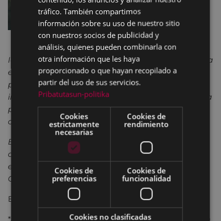
SPANISH
tráfico. También compartimos
información sobre su uso de nuestro sitio
con nuestros socios de publicidad y
análisis, quienes pueden combinarla con
otra información que les haya
Idoia Asurmendi Garcia (Aramaio,2000) siempre ha
proporcionado o que hayan recopilado a
estado rodeada de canciones, desde muy
partir del uso de sus servicios.
pequeña empezó a experimentar con los
Pribatutasun-politika
instrumentos de su casa y en el instituto, junto a la
poeta Maria Oses, nacieron sus primeras
Cookies
Cookies de
composiciones.
estrictamente
rendimiento
necesarias
En 2021 graba su primer disco, “
Ilun eta abar
” y
durante el verano pasado ha actuado en
emblemáticos conciertos como Jazzaldia, Museo
Cookies de
Cookies de
preferencias
funcionalidad
Chillida Leku, Donostia Festibala…
Entrada: 10 € / 7 € COLISEOAREN LAGUNA
Cookies no clasificadas
*Anticipadamente en la taquilla del teatro COLISEO,