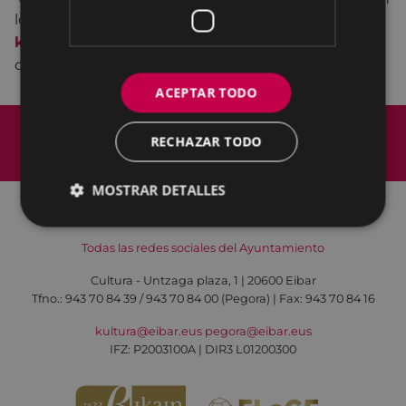
los lunes y viernes de 17:30 a 19:30 horas y en
kutxabank
y una hora antes del inicio en la taquilla
del teatro.
ACEPTAR TODO
Mapa del Sitio
Aviso legal
RECHAZAR TODO
Política de cookies
Contacto
Accesibilidad
MOSTRAR DETALLES
Todas las redes sociales del Ayuntamiento
Cultura - Untzaga plaza, 1 | 20600 Eibar
Tfno.:
943 70 84 39 / 943 70 84 00 (Pegora)
| Fax: 943 70 84 16
kultura@eibar.eus
pegora@eibar.eus
IFZ: P2003100A | DIR3 L01200300