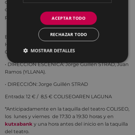
de Yllana, Juan Ramos. Se escu�charán
composiciones de Jorge Guillén y temas conocidos
por el gran público
ACEPTAR TODO
• NTÉRPRETES: Jorge Guillén STRAD (Violín), Tania
RECHAZAR TODO
Bernaez Abad (Bajo) / Ricardo Tirado (Bajo), Vicente
Hervás (Bateria), Joaquín Alguacil (Guitarras), Javier
MOSTRAR DETALLES
Celada (Flauta, Gaita), David García (Teclados).
• DIRECCIÓN ESCÉNICA: Jorge Guillén STRAD, Juan
Ramos (YLLANA).
• DIRECCIÓN: Jorge Guillén STRAD
Entrada: 12 € / 8,5 € COLISEOAREN LAGUNA
*Anticipadamente en la taquilla del teatro COLISEO,
los lunes y viernes de 17:30 a 19:30 horas y en
kutxabank
y una hora antes del inicio en la taquilla
del teatro.