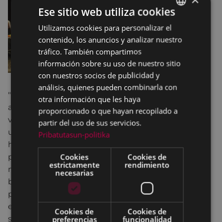
Ese sitio web utiliza cookies
Utilizamos cookies para personalizar el
BASQUE
contenido, los anuncios y analizar nuestro
SPANISH
tráfico. También compartimos
información sobre su uso de nuestro sitio
con nuestros socios de publicidad y
análisis, quienes pueden combinarla con
"Un hombre entra al escenario, vacío. Llama a
otra información que les haya
alguien: ‘¿Antonio?, ¿Antonio?’. Antonio no está. Se
proporcionado o que hayan recopilado a
va, dejando una silla con una carpeta encima. Por
partir del uso de sus servicios.
uno de los accesos al patio de butacas llega un
Pribatutasun-politika
hombre más. Y poco después vuelve a entrar el
Cookies
Cookies de
primero, siendo una persona distinta, ahora es una
estrictamente
rendimiento
mujer. Son de repente otro, u otra, y durante el
necesarias
breve instante de la metamorfosis -apenas con un
par de pasos, cogiendo un trapo o
encasquetándose una gorra- parecen desaparecer,
Cookies de
Cookies de
ser nadie.
preferencias
funcionalidad