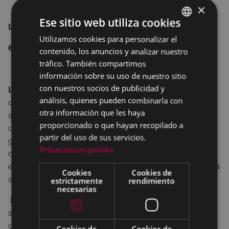
×
Ese sitio web utiliza cookies
Lasala Danza
Utilizamos cookies para personalizar el
BASQUE
6 €
contenido, los anuncios y analizar nuestro
SPANISH
tráfico. También compartimos
información sobre su uso de nuestro sitio
con nuestros socios de publicidad y
LASALA
compañía de danza contemporánea
análisis, quienes pueden combinarla con
dirigida por
Judith Argomaniz
, se compone de
otra información que les haya
artistas del ámbito de la danza y la fotografía. La
proporcionado o que hayan recopilado a
compañía, se centra en la continua indagación por
partir del uso de sus servicios.
generar un lenguaje físico y una estética actual,
Pribatutasun-politika
queriendo atender y reflejar las inquietudes del
equipo. Desde su creación, en 2013, ha sido invitada
Cookies
Cookies de
a distintos festivales nacionales e internacionales.
estrictamente
rendimiento
necesarias
HOOKED (still)
refleja la necesidad constante del
ser humano en tener una vinculación afectiva con
otro ser humano y los efectos que conlleva dicha
Cookies de
Cookies de