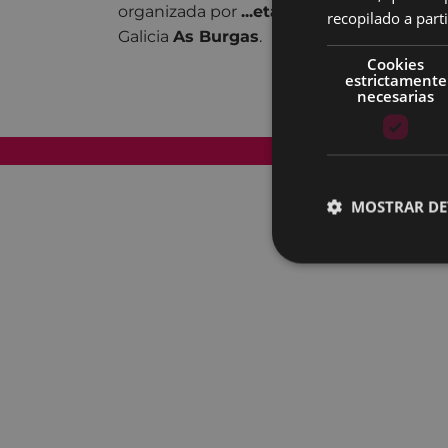
organizada por
...eta Kitto!
y Queimada or
recopilado a parti
Galicia
As Burgas
.
Cookies
estrictamente
necesarias
Mapa del Sitio
MOSTRAR DE