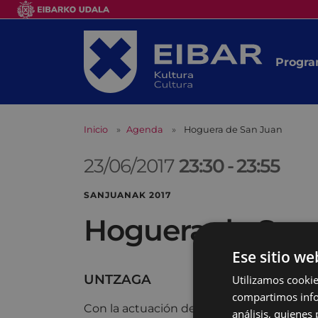
Progra
Inicio
Agenda
Hoguera de San Juan
23/06/2017
23:30
-
23:55
SANJUANAK 2017
Hoguera de San
Ese sitio we
UNTZAGA
Utilizamos cookie
compartimos infor
Con la actuación del grupo de
Danza Co
análisis, quiene