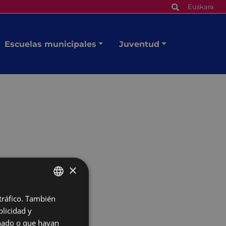
Euskara
Escuelas municipales
Juventud
×
 tráfico. También
BASQUE
licidad y
SPANISH
onado o que hayan