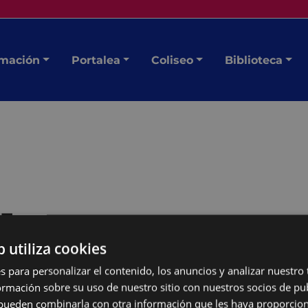
mación
Portalea
Coliseo
Biblioteca
 Juan
b utiliza cookies
s para personalizar el contenido, los anuncios y analizar nuestro
mación sobre su uso de nuestro sitio con nuestros socios de pub
ntemporánea
de Eibar,
s pueden combinarla con otra información que les haya proporci