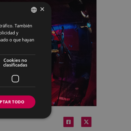
×
 tráfico. También
BASQUE
licidad y
SPANISH
onado o que hayan
Cookies no
clasificadas
PTAR TODO