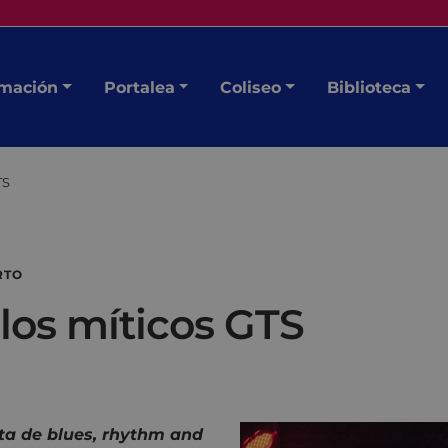
mación
Portalea
Coliseo
Biblioteca
TS
RTO
los míticos GTS
sta de blues, rhythm and