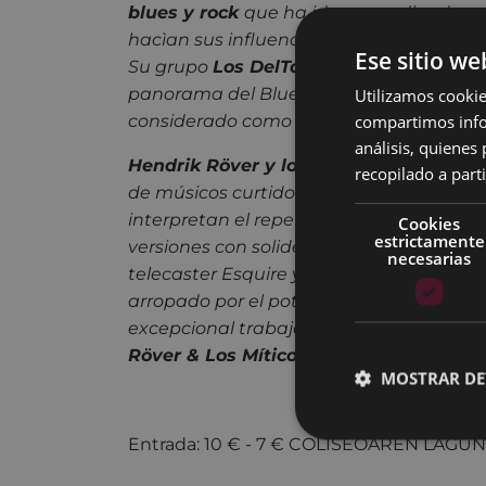
blues y rock
que ha ido expandiendo su 
hacìan sus influencias del folk, flatpicki
Ese sitio we
Su grupo
Los DelTonos
revoluciono el 
Utilizamos cookie
panorama del Blues estatal a principios 
compartimos infor
considerado como una referencia desde
análisis, quiene
Hendrik Röver y los Mìticos GTs
son un 
recopilado a parti
de músicos curtidos y excelentemente 
interpretan el repertorio de Rover y una
Cookies
estrictamente
versiones con solidez y aplomo. Armado 
necesarias
telecaster Esquire y un pequeño pero gr
arropado por el potente contrabajo de
G
excepcional trabajo rítmico de
Toño Lóp
Röver & Los Míticos Gts
son un huracán 
MOSTRAR DE
Entrada: 10 € - 7 € COLISEOAREN LAG