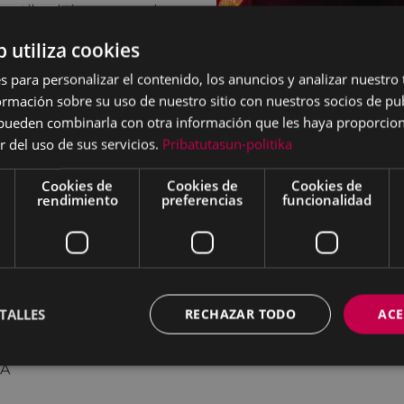
estilo al tiempo que lo
ng, country y Honky Tonk.
b utiliza cookies
estancado y mimético
s para personalizar el contenido, los anuncios y analizar nuestro
de los 90 y está
mación sobre su uso de nuestro sitio con nuestros socios de pub
 entonces.
s pueden combinarla con otra información que les haya proporci
potente y dinámico trio
r del uso de sus servicios.
Pribatutasun-politika
conjuntados que
 cuidada selección de
Cookies de
Cookies de
Cookies de
rendimiento
preferencias
funcionalidad
con sus canciones, una
uñón Fender Pro Junior y
oyo Chiquito
y el
ez Baños,
Hendrik
en el escenario.
TALLES
RECHAZAR TODO
ACE
UNA