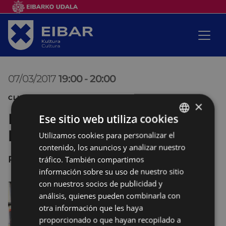
07/03/2017
19:00
-
20:00
CLUB DE LECTURA
×
Harixa emoten: club de
Ese sitio web utiliza cookies
lectura en euskera
Utilizamos cookies para personalizar el
BASQUE
contenido, los anuncios y analizar nuestro
SPANISH
Portalea. Kulturako bilera gela
tráfico. También compartimos
información sobre su uso de nuestro sitio
con nuestros socios de publicidad y
análisis, quienes pueden combinarla con
otra información que les haya
proporcionado o que hayan recopilado a