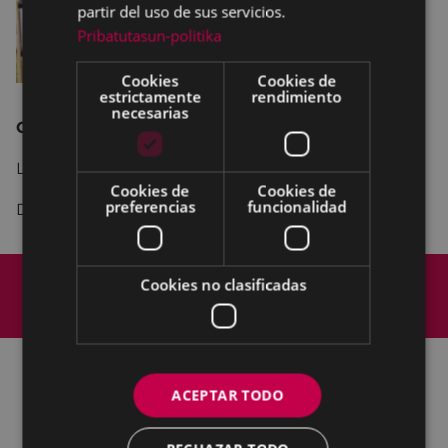
partir del uso de sus servicios.
Pribatutasun-politika
Cookies
Cookies de
estrictamente
rendimiento
necesarias
Goizalde Landabaso.
Babeserako kopia
La autora tomará parte en la sesión.
Cookies de
Cookies de
preferencias
funcionalidad
Dinamiza Antxon Narbaiza
Mapa del Sitio
Aviso legal
Cookies no clasificadas
Política de cookies
Contacto
Accesibilidad
ACEPTAR TODO
Todas las redes sociales del Ayuntamiento
Cultura - Untzaga plaza, 1 | 20600 Eibar