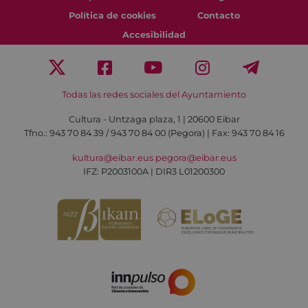
Política de cookies
Contacto
Accesibilidad
Todas las redes sociales del Ayuntamiento
Cultura - Untzaga plaza, 1 | 20600 Eibar
Tfno.:
943 70 84 39 / 943 70 84 00 (Pegora)
| Fax: 943 70 84 16
kultura@eibar.eus
pegora@eibar.eus
IFZ: P2003100A | DIR3 L01200300