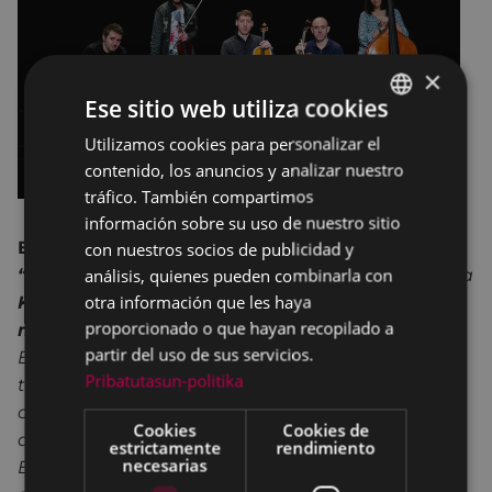
×
Ese sitio web utiliza cookies
Utilizamos cookies para personalizar el
BASQUE
contenido, los anuncios y analizar nuestro
SPANISH
tráfico. También compartimos
información sobre su uso de nuestro sitio
E
ñaut Elorrieta
presenta su nuevo proyecto,
con nuestros socios de publicidad y
análisis, quienes pueden combinarla con
“HARIAN”,
acompañado por el quinteto de cuerda
otra información que les haya
Kaabestri
String Ensenble
, integrado por
cinco
proporcionado o que hayan recopilado a
miembros de la
Orquesta Sinfónica de Euskadi.
partir del uso de sus servicios.
El repertorio que ofrecerán se compone de varios
Pribatutasun-politika
temas nuevos y se completa con una selección de
canciones extraídas de “Deserriko kantak”,
Cookies
Cookies de
además de ciertas composiciones propias que
estrictamente
rendimiento
necesarias
Eñaut Elorrieta interpretaba con
“Ken Zazpi”
y