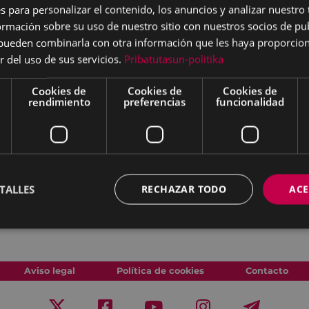
s para personalizar el contenido, los anuncios y analizar nuestro
Larreategi.
mación sobre su uso de nuestro sitio con nuestros socios de pub
s pueden combinarla con otra información que les haya proporci
om
(hasta completar
r del uso de sus servicios.
Pribatutasun-politika
Cookies de
Cookies de
Cookies de
rendimiento
preferencias
funcionalidad
TALLES
RECHAZAR TODO
ACE
Aviso legal
Política de cookies
Contacto