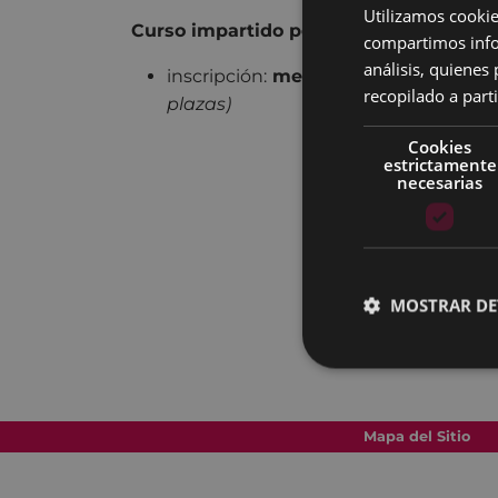
Utilizamos cookie
Curso impartido por Jon Arana y Mikel 
compartimos infor
análisis, quiene
inscripción:
mendia@deporeibar.c
recopilado a parti
plazas)
Cookies
estrictamente
necesarias
MOSTRAR DE
Mapa del Sitio