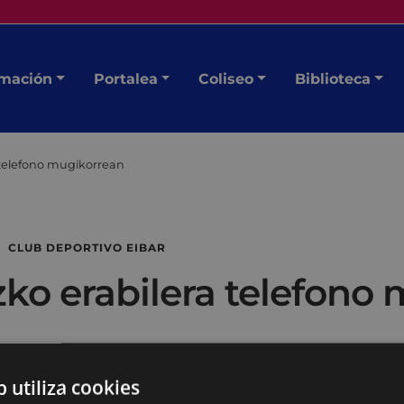
mación
Portalea
Coliseo
Biblioteca
 telefono mugikorrean
CLUB DEPORTIVO EIBAR
zko erabilera telefono
b utiliza cookies