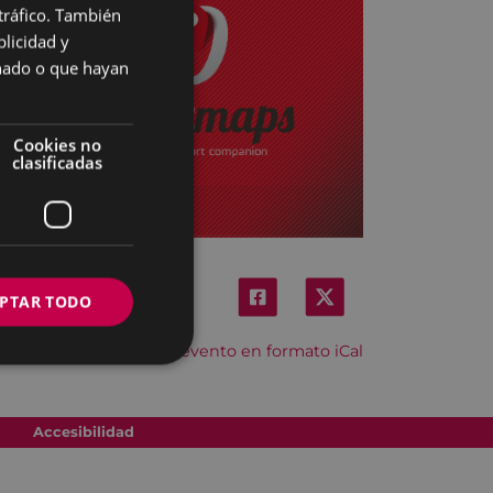
 tráfico. También
BASQUE
licidad y
SPANISH
onado o que hayan
Cookies no
clasificadas
PTAR TODO
Descargar el evento en formato iCal
Accesibilidad