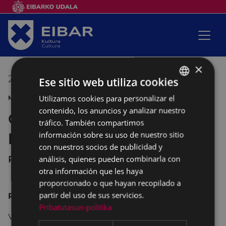
×
24/03/2018
10:00
-
11:30
Ese sitio web utiliza cookies
Utilizamos cookies para personalizar el
BASQUE
MÚSICA
contenido, los anuncios y analizar nuestro
Gipuzkoako organoak
SPANISH
tráfico. También compartimos
plazara 2018
información sobre su uso de nuestro sitio
con nuestros socios de publicidad y
Parroquia de San Andr&#233;s
análisis, quienes pueden combinarla con
otra información que les haya
proporcionado o que hayan recopilado a
partir del uso de sus servicios.
Recorrido a través de los órganos guipuzcoanos.
Pribatutasun-politika
Visita guiada y audición, con
Miriam Cepeda