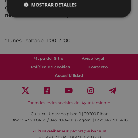
MOSTRAR DETALLES
cierto en cuanto a la reencarnación y sean
necesarias varias vidas para conocer el Tíbet.
* lunes - sábado 11:00-21:00
Mapa del Sitio
Aviso legal
Política de cookies
Contacto
Accesibilidad
Todas las redes sociales del Ayuntamiento
Cultura - Untzaga plaza, 1 | 20600 Eibar
Tfno.:
943 70 84 39 / 943 70 84 00 (Pegora)
| Fax: 943 70 84 16
kultura@eibar.eus
pegora@eibar.eus
IFZ: P2003100A | DIR3 L01200300