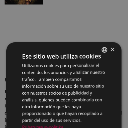
×
Ese sitio web utiliza cookies
Utilizamos cookies para personalizar el
BASQUE
contenido, los anuncios y analizar nuestro
SPANISH
tráfico. También compartimos
MIGUEL PARREÑO
información sobre su uso de nuestro sitio
En la cima del mundo, rodeado de las más altas
con nuestros socios de publicidad y
montañas, en uno de los lugares más
análisis, quienes pueden combinarla con
impresionantes que he conocido en mis viajes, y
otra información que les haya
que ha sido durante mucho tiempo un lugar casi
proporcionado o que hayan recopilado a
partir del uso de sus servicios.
inaccesible, se ha desarrollado una
Pribatutasun-politika
impresionante cultura basada en la religión