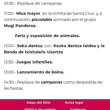
10:30.- Repique de campanas.
11:00.-
Misa mayor
en la ermita de Santa Cruz y, a
continuación,
piscolabis
animado por el grupo
Mugi Panderoa.
Feria y exposición de animales.
12:00.-
Soka dantza
, con
Kezka dantza taldea y la
Banda de txistularis
Usartza
.
12:30.-
Juegos infantiles.
13:00.-
Lanzamiento de boina.
14:30.- Repique de
campanas
como despedida de
las fiestas.
Mapa del Sitio
Aviso legal
Política de cookies
Contacto