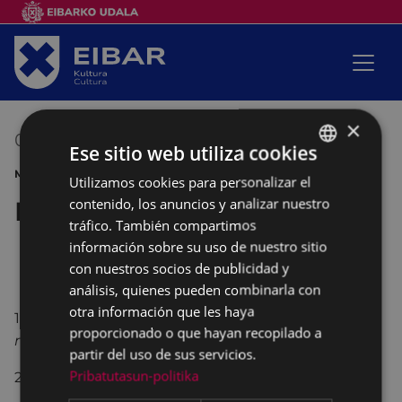
×
01/07/2017
00:00
-
00:00
Ese sitio web utiliza cookies
MÚSICA FIESTAS INFANTIL
Utilizamos cookies para personalizar el
BASQUE
contenido, los anuncios y analizar nuestro
Fiestas de Amaña
SPANISH
tráfico. También compartimos
información sobre su uso de nuestro sitio
con nuestros socios de publicidad y
análisis, quienes pueden combinarla con
otra información que les haya
19:00.-
Actuación de los mejores payasos del
proporcionado o que hayan recopilado a
mundo:
Pirritx, Porrotx y Mari Motots
.
partir del uso de sus servicios.
Pribatutasun-politika
20:30.-
Chocolatada
, para todos los niños y niñas.