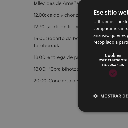
fallecidas de Amaña y Eibar.
Ese sitio we
12.00: caldo y chorizo en la plaza de Amañ
Utilizamos cookie
12.30: salida de la tamborrada infantil.
compartimos infor
análisis, quiene
14.00: reparto de bocadillos y refrescos en
recopilado a parti
tamborrada.
Cookies
18.00: entrega de premios de la asociaci
estrictamente
necesarias
18.00: "Gora bihotzak! . Espectáculo de tea
20:00: Concierto de Puro Relajo.
MOSTRAR DE