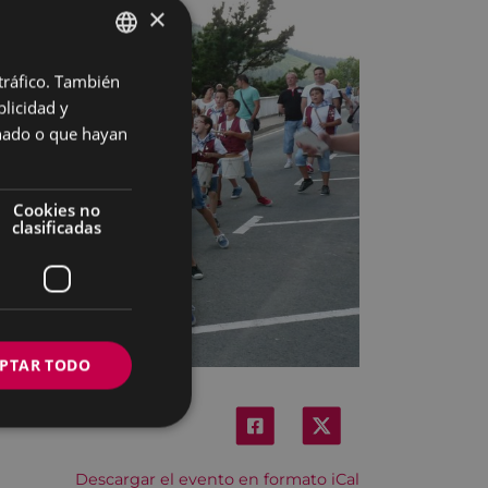
×
 tráfico. También
BASQUE
licidad y
SPANISH
onado o que hayan
Cookies no
clasificadas
PTAR TODO
Descargar el evento en formato iCal