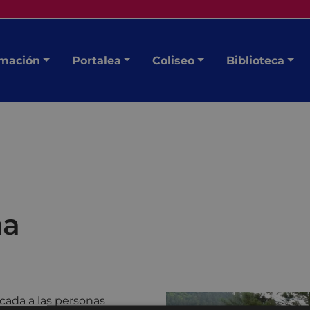
mación
Portalea
Coliseo
Biblioteca
ña
cada a las personas