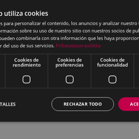
b utiliza cookies
a.
s para personalizar el contenido, los anuncios y analizar nuestro
mación sobre su uso de nuestro sitio con nuestros socios de pub
s pueden combinarla con otra información que les haya proporci
tre participantes en la
r del uso de sus servicios.
Pribatutasun-politika
Cookies de
Cookies de
Cookies de
ón Amaña es la Caña
rendimiento
preferencias
funcionalidad
tro infantil.
TALLES
RECHAZAR TODO
ACE