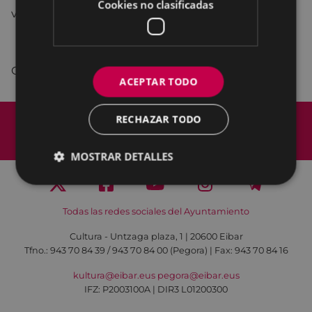
Cookies no clasificadas
valorada en 400 euros.
Organiza: Agiña Elkartea
ACEPTAR TODO
Mapa del Sitio
Aviso legal
RECHAZAR TODO
Política de cookies
Contacto
Accesibilidad
MOSTRAR DETALLES
Todas las redes sociales del Ayuntamiento
Cultura - Untzaga plaza, 1 | 20600 Eibar
Tfno.:
943 70 84 39 / 943 70 84 00 (Pegora)
| Fax: 943 70 84 16
kultura@eibar.eus
pegora@eibar.eus
IFZ: P2003100A | DIR3 L01200300