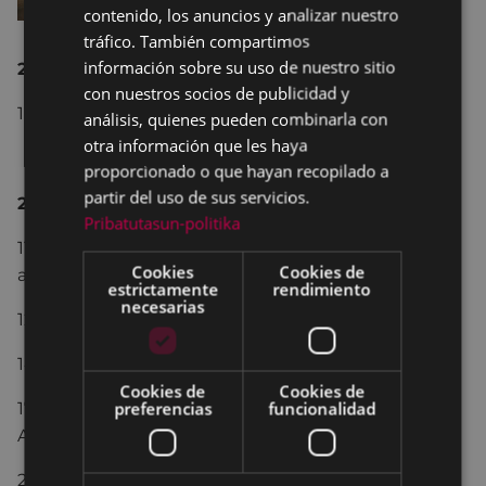
contenido, los anuncios y analizar nuestro
SPANISH
tráfico. También compartimos
información sobre su uso de nuestro sitio
28 de septiembre, víspera de San Miguel
con nuestros socios de publicidad y
18:00.- volteo de campanas.
análisis, quienes pueden combinarla con
otra información que les haya
proporcionado o que hayan recopilado a
partir del uso de sus servicios.
29 de septiembre, día de San Miguel
Pribatutasun-politika
11:00.- misa mayor con la Coral Sostoa seguida de la
Cookies
Cookies de
actuación de la banda de txistularis Usartza.
estrictamente
rendimiento
necesarias
12:00.- piscolabis y juegos infantiles.
14:30.- Paellada popular.
Cookies de
Cookies de
preferencias
funcionalidad
17:00.- Romería, amenizada por el grupo Joselu
Anaiak .
20:00.- Sorteo de una carretilla llena de género,