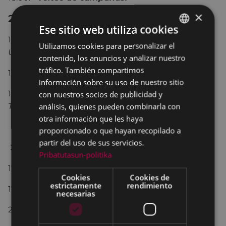
×
29 septiembre - día de San Miguel
Ese sitio web utiliza cookies
11:00.-
M
isa mayor
con la banda de Txistularis
Utilizamos cookies para personalizar el
BASQUE
Usartza.
contenido, los anuncios y analizar nuestro
SPANISH
tráfico. También compartimos
12:00.-
Lunch y juegos infantiles.
información sobre su uso de nuestro sitio
14:00.-
Comida popular
con la banda de
con nuestros socios de publicidad y
análisis, quienes pueden combinarla con
Txistularis Usartza.
otra información que les haya
proporcionado o que hayan recopilado a
partir del uso de sus servicios.
30 septiembre
Pribatutasun-politika
17:00.-
juegos infantiles
y
chocolatada.
Cookies
Cookies de
estrictamente
rendimiento
17:00.-
Desafío entre chicos y chicas.
necesarias
21:00.-
Cena de hermandad.