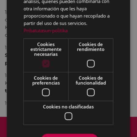
análisis, quienes pueden combinarla con
otra información que les haya
11:30.-
Misa,
con bertsolaris y trikitilaris. A
proporcionado o que hayan recopilado a
continuación,
procesión
y
aurresku
a cargo de
partir del uso de sus servicios.
Kezka Dantza Taldea , y
degustación
de txakoli,
Pribatutasun-politika
queso y otros productos.
Cookies
Cookies de
12:30.-
XV CAMPEONATO DE AIZKOLARIS DE
estrictamente
rendimiento
necesarias
SAN ISIDRO,
y exhibición de
levantamiento de
piedra.
14:30.-
Comida de hermandad
en el restaurante
Cookies de
Cookies de
preferencias
funcionalidad
Kantabria y, a continuación,
bertsolaris y
trikitilaris
.
17:30.-
Pruebas de bueyes.
Cookies no clasificadas
Mapa del Sitio
Aviso legal
Política de cookies
Contacto