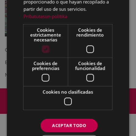
proporcionado o que hayan recopilado a
partir del uso de sus servicios.
Pribatutasun-politika
Cookies
Cookies de
estrictamente
rendimiento
necesarias
CLOVERWIND 20:15 – 21:45
EGURRA ETA KITTO 23:00 - 00:30
Cookies de
Cookies de
preferencias
funcionalidad
MUGI PANDEROA 01:00 - 03:00
Cookies no clasificadas
Mapa del Sitio
Aviso legal
Política de cookies
Contacto
Accesibilidad
ACEPTAR TODO
Todas las redes sociales del Ayuntamiento