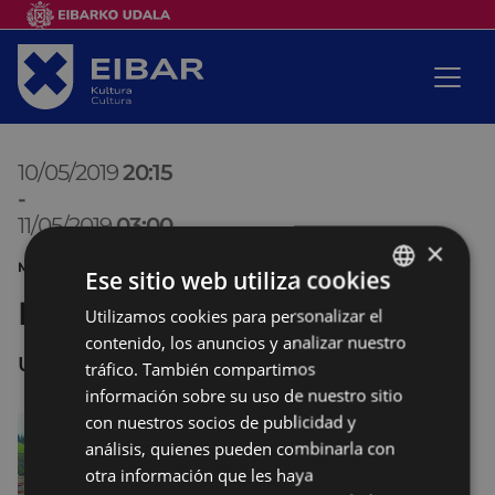
10/05/2019
20:15
-
11/05/2019
03:00
×
MÚSICA 54 FIESTA VASCA
Ese sitio web utiliza cookies
Festival de la fiesta vasca
Utilizamos cookies para personalizar el
BASQUE
contenido, los anuncios y analizar nuestro
SPANISH
UNTZAGA
tráfico. También compartimos
información sobre su uso de nuestro sitio
con nuestros socios de publicidad y
análisis, quienes pueden combinarla con
otra información que les haya