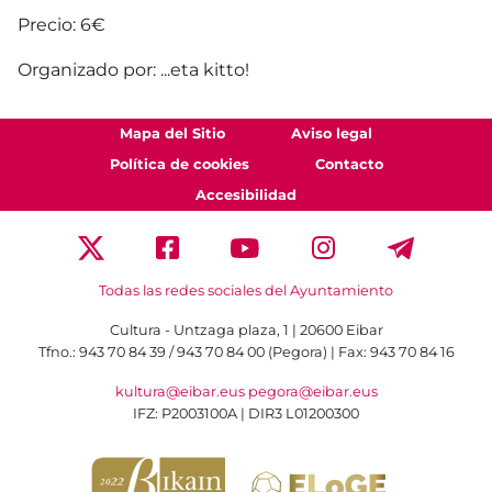
Precio: 6€
Organizado por: ...eta kitto!
Mapa del Sitio
Aviso legal
Política de cookies
Contacto
Accesibilidad
Todas las redes sociales del Ayuntamiento
Cultura - Untzaga plaza, 1 | 20600 Eibar
Tfno.:
943 70 84 39 / 943 70 84 00 (Pegora)
| Fax: 943 70 84 16
kultura@eibar.eus
pegora@eibar.eus
IFZ: P2003100A | DIR3 L01200300