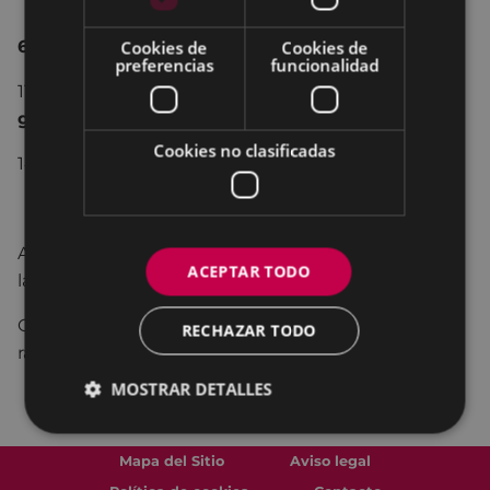
6 noviembre
Cookies de
Cookies de
preferencias
funcionalidad
11:30.- apertura del bar para venta de
productos
gallegos
.
Cookies no clasificadas
14,30.- fín de fiesta.
Amenizado por
el grupo de gaitas “Os Galaicos” de
ACEPTAR TODO
la Casa Cultural de Galicia “As Burgas”.
Organiza: Casa Cultural de Galicia, con la cola­bo­
RECHAZAR TODO
ración del Ayu­nta­mien­to de Eibar.
MOSTRAR DETALLES
Mapa del Sitio
Aviso legal