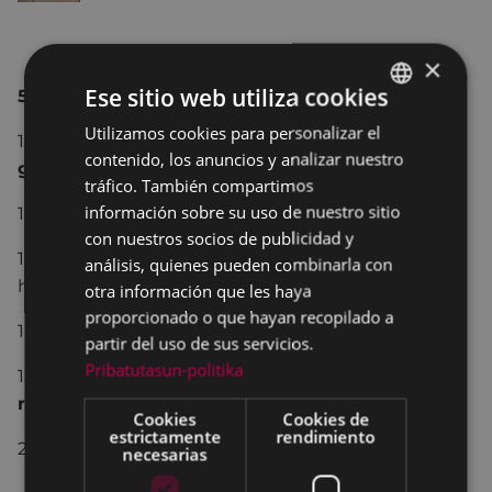
×
Ese sitio web utiliza cookies
5 noviembre
Utilizamos cookies para personalizar el
BASQUE
11:00.- apertura del bar para venta de
productos
contenido, los anuncios y analizar nuestro
gallegos
.
SPANISH
tráfico. También compartimos
información sobre su uso de nuestro sitio
13:00.- recepción de invitados.
con nuestros socios de publicidad y
13:00.-
VII Concurso de empanadas
– Recogida
análisis, quienes pueden combinarla con
hasta las 13:00 horas.
otra información que les haya
proporcionado o que hayan recopilado a
14:00.- entrega de premios.
partir del uso de sus servicios.
Pribatutasun-politika
18:00.- venta de
castañas asadas, chorizo
,
vino
ribeiro y cerveza Estrella Galicia.
Cookies
Cookies de
estrictamente
rendimiento
21:00.- fín de fiesta.
necesarias