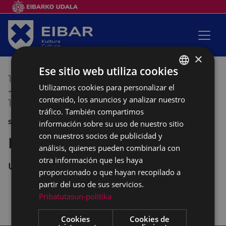
×
Ese sitio web utiliza cookies
14/06/2016
19:00
Utilizamos cookies para personalizar el
BASQUE
-
contenido, los anuncios y analizar nuestro
19/06/2016
23:55
SPANISH
tráfico. También compartimos
SANJUANAK 2016
información sobre su uso de nuestro sitio
con nuestros socios de publicidad y
Feria de la cerveza
análisis, quienes pueden combinarla con
otra información que les haya
UNTZAGA
proporcionado o que hayan recopilado a
partir del uso de sus servicios.
Pribatutasun-politika
Organiza: Eibar Rugby Taldea.
Cookies
Cookies de