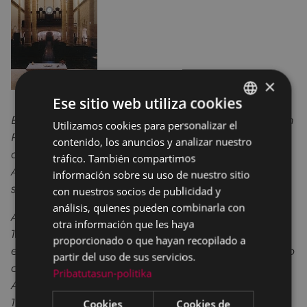
×
Ese sitio web utiliza cookies
El catálogo anual de la exposición de la Asociación
Utilizamos cookies para personalizar el
BASQUE
Filatélica Arrate cuenta cómo fue el proceso de
contenido, los anuncios y analizar nuestro
SPANISH
adquisición del órgano de la parroquia de San
tráfico. También compartimos
Andrés, que este año ha sido restaurado y celebra
información sobre su uso de nuestro sitio
su centenario .
con nuestros socios de publicidad y
análisis, quienes pueden combinarla con
Además, recuerda a Fidel Sáez Aguinaga (Eibar
otra información que les haya
1934- 2019), que dedicó su vida a la difusión y
proporcionado o que hayan recopilado a
expansión de la filatelia en la localidad y fue, junto
partir del uso de sus servicios.
con otros filatélicos eibarreses, fundador de la
Pribatutasun-politika
Asociación Filatélica Eibarresa en 1969 que en
1970 paso a llamarse Asociación Filatélica Arrate y
Cookies
Cookies de