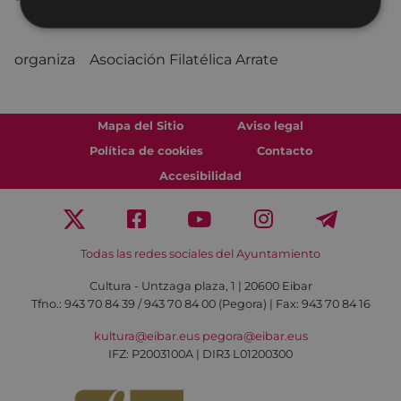
* cerrado el 30 de noviembre
organiza Asociación Filatélica Arrate
Mapa del Sitio
Aviso legal
Política de cookies
Contacto
Accesibilidad
Todas las redes sociales del Ayuntamiento
Cultura - Untzaga plaza, 1 | 20600 Eibar
Tfno.:
943 70 84 39 / 943 70 84 00 (Pegora)
| Fax: 943 70 84 16
kultura@eibar.eus
pegora@eibar.eus
IFZ: P2003100A | DIR3 L01200300