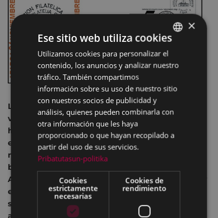
×
Ese sitio web utiliza cookies
Utilizamos cookies para personalizar el
BASQUE
contenido, los anuncios y analizar nuestro
SPANISH
tráfico. También compartimos
información sobre su uso de nuestro sitio
con nuestros socios de publicidad y
La Asociación Filatélica Arrate y Exfibar soplan
análisis, quienes pueden combinarla con
velas este año. La agrupación se creó en 1969,
otra información que les haya
hace 50 años, y la primera edición de la
proporcionado o que hayan recopilado a
exposición tuvo lugar entre el 23 y 30 de
partir del uso de sus servicios.
noviembre de ese año en los locales de la
Pribatutasun-politika
biblioteca municipal situada en los bajos del
Ayuntamiento. Desde entonces miles de sellos y
Cookies
Cookies de
estrictamente
rendimiento
estampillas se han mostrado en la muestra que
necesarias
se organiza anualmente y que en los últimos
años se organiza en Portalea.