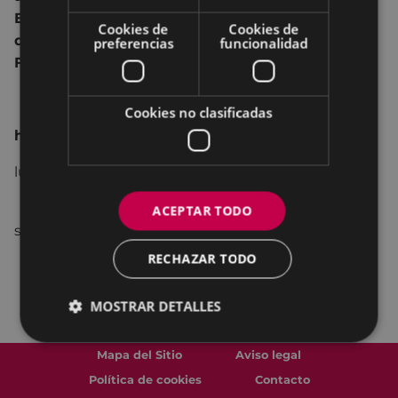
El matasellos conmemorativo de este año se
Cookies de
Cookies de
dedica al 50 aniversario de la Asociación
preferencias
funcionalidad
Filatélica Arrate.
Cookies no clasificadas
horario especial
lunes – viernes 18:00 - 20:00
ACEPTAR TODO
sábado, domingo 12:00-14:00 18:00-20:00
RECHAZAR TODO
MOSTRAR DETALLES
Mapa del Sitio
Aviso legal
Política de cookies
Contacto