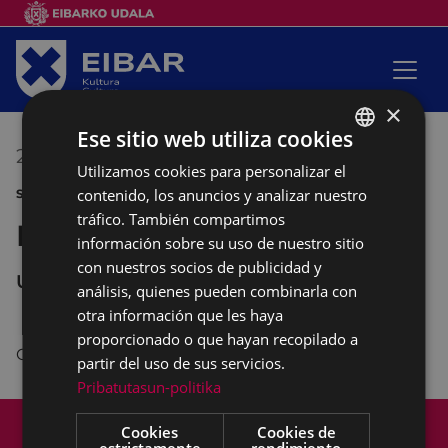
×
Ese sitio web utiliza cookies
25/06/2018
12:30
-
13:30
Utilizamos cookies para personalizar el
BASQUE
contenido, los anuncios y analizar nuestro
SANJUANAK DEPORTE
SPANISH
tráfico. También compartimos
Euskal Jaialdia
información sobre su uso de nuestro sitio
con nuestros socios de publicidad y
UNTZAGA
análisis, quienes pueden combinarla con
otra información que les haya
proporcionado o que hayan recopilado a
Organizado por ...eta kitto!
partir del uso de sus servicios.
Pribatutasun-politika
Mapa del Sitio
Aviso legal
Cookies
Cookies de
Política de cookies
Contacto
estrictamente
rendimiento