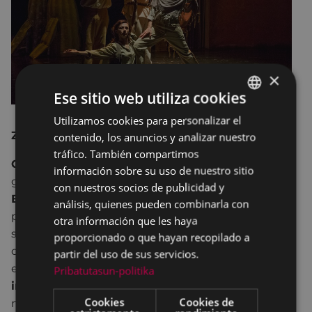
×
Ese sitio web utiliza cookies
Utilizamos cookies para personalizar el
BASQUE
Zanguango Teatro
contenido, los anuncios y analizar nuestro
SPANISH
tráfico. También compartimos
Cuatro figurantes
tienen la osadía de continuar la
información sobre su uso de nuestro sitio
gira de un
gran espectáculo sobre la vida de
con nuestros socios de publicidad y
Emiliano Zapata
que había sido abandonado por
análisis, quienes pueden combinarla con
protagonistas y productores. Su incapacidad les
otra información que les haya
somete a una cómica angustia y les hará tropezar
proporcionado o que hayan recopilado a
constantemente con la ficción que intentan poner
partir del uso de sus servicios.
en pie.
Esto no me lo esperaba
es una
reflexión
Pribatutasun-politika
irónica y divertida
sobre el papel que tenemos en
Cookies
Cookies de
nuestras propias vidas: el de figurantes al fondo del