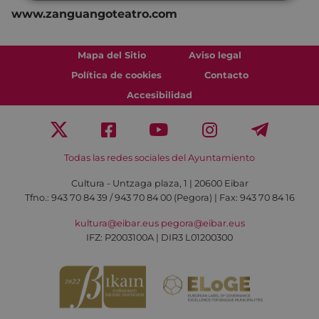
www.zanguangoteatro.com
Mapa del Sitio
Aviso legal
Política de cookies
Contacto
Accesibilidad
Todas las redes sociales del Ayuntamiento
Cultura - Untzaga plaza, 1 | 20600 Eibar
Tfno.:
943 70 84 39 / 943 70 84 00 (Pegora)
| Fax: 943 70 84 16
kultura@eibar.eus
pegora@eibar.eus
IFZ: P2003100A | DIR3 L01200300