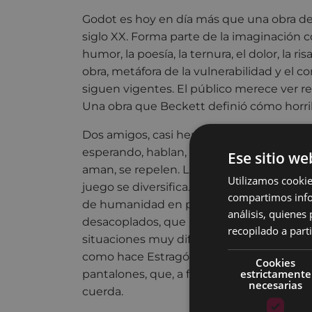
Godot es hoy en día más que una obra de 
siglo XX. Forma parte de la imaginación col
humor, la poesía, la ternura, el dolor, la r
obra, metáfora de la vulnerabilidad y el c
siguen vigentes. El público merece ver re
Una obra que Beckett definió cómo horr
Dos amigos, casi hermanos, una extraña 
esperando, hablan, discuten, juegan, se de
Ese sitio we
aman, se repelen. Llega otra extraña parej
Utilizamos cookie
juego se diversifica. Godot no llega, pero
compartimos infor
de humanidad en personajes desamparado
análisis, quiene
desacoplados, que nos recuerdan que el
recopilado a parti
situaciones muy difíciles, es capaz de le
como hace Estragón en el final de la obra,
Cookies
estrictamente
pantalones, que, a falta de cinturón, se 
necesarias
cuerda.