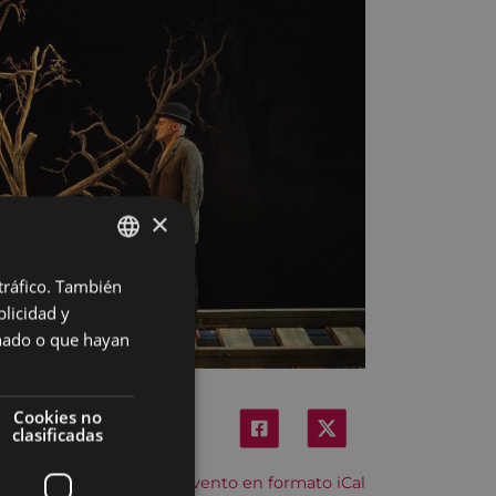
×
 tráfico. También
BASQUE
licidad y
SPANISH
onado o que hayan
Cookies no
clasificadas
Descargar el evento en formato iCal