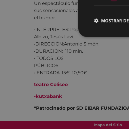
Un espectáculo fundamentado en la hu
sus sensacionales actores, en la palabra y 
el humor.
MOSTRAR DE
•INTÉRPRETES: Pepe Viyuela, Alberto Jim
Albizu, Jesús Lavi.
•DIRECCIÓN:Antonio Simón.
•DURACIÓN: 110 min.
• TODOS LOS
PÚB
• ENTRADA: 15€ 10,50€
teatro Coliseo
-
kutxabank
*Patrocinado por SD EIBAR FUNDAZIO
Mapa del Sitio