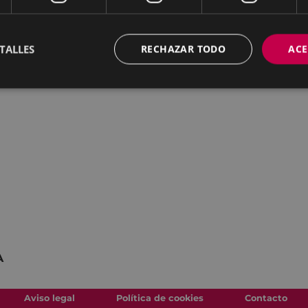
manidad y comicidad de
el espacio, en la poesía y
TALLES
RECHAZAR TODO
ACE
énez, Juan Díaz, Fernando
LICOS
A
Aviso legal
Política de cookies
Contacto