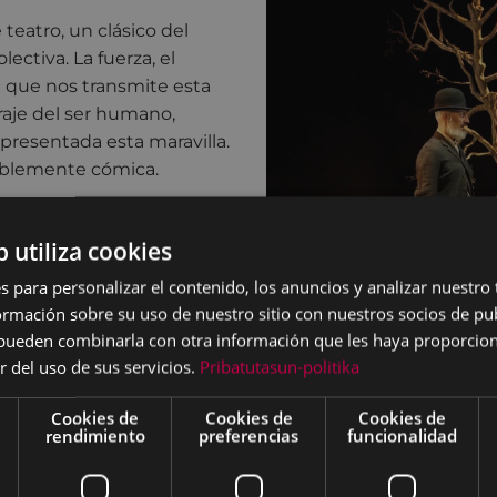
teatro, un clásico del
ectiva. La fuerza, el
isa que nos transmite esta
oraje del ser humano,
presentada esta maravilla.
iblemente cómica.
pareja que mientras están
safían, se reconcilian, se
b utiliza cookies
a, aún más extraña, el
s para personalizar el contenido, los anuncios y analizar nuestro
 llega su emisario. Raudales
mación sobre su uso de nuestro sitio con nuestros socios de pub
s, errantes,
s pueden combinarla con otra información que les haya proporci
 ser humano, aun en
r del uso de sus servicios.
Pribatutasun-politika
vantarse o por lo menos
 de volverse a poner los
Cookies de
Cookies de
Cookies de
rendimiento
preferencias
funcionalidad
ata con una humilde