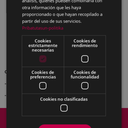
análisis, quienes pueden combinarla con
otra información que les haya
proporcionado o que hayan recopilado a
partir del uso de sus servicios.
Pribatutasun-politika
Cookies
Cookies de
estrictamente
rendimiento
necesarias
CONCIERTOS DE NAVIDAD
Cookies de
Cookies de
preferencias
funcionalidad
- 20 de diciembre
18:30
-
21 de diciembre
18:30
Cookies no clasificadas
Mapa del Sitio
Aviso legal
Política de cookies
Contacto
Accesibilidad