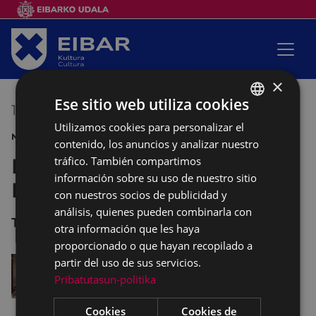
×
Ese sitio web utiliza cookies
18/12/2019
19:00
-
20:30
Utilizamos cookies para personalizar el
BASQUE
NAVIDAD MÚSICA CONCIERTO
contenido, los anuncios y analizar nuestro
SPANISH
tráfico. También compartimos
Escuela de música Juan
información sobre su uso de nuestro sitio
Bautista Gisasola
con nuestros socios de publicidad y
análisis, quienes pueden combinarla con
TEATRO COLISEO
otra información que les haya
proporcionado o que hayan recopilado a
partir del uso de sus servicios.
Pribatutasun-politika
Cookies
Cookies de