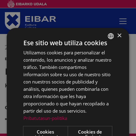
×
Ese sitio web utiliza cookies
24/03/2018
09:00
-
12:00
Utilizamos cookies para personalizar el
BASQUE
ENCUENTRO MENDI JARDUNALDIAK
contenido, los anuncios y analizar nuestro
SPANISH
tráfico. También compartimos
Escalada
información sobre su uso de nuestro sitio
con nuestros socios de publicidad y
Kultu taberna
análisis, quienes pueden combinarla con
otra información que les haya
proporcionado o que hayan recopilado a
Curso para quien quiera iniciarse en la escalada.
partir del uso de sus servicios.
Pribatutasun-politika
* Inscripciones en el Club Deportivo.
Cookies
Cookies de