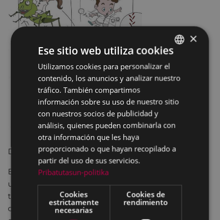
×
Ese sitio web utiliza cookies
Utilizamos cookies para personalizar el
BASQUE
contenido, los anuncios y analizar nuestro
SPANISH
tráfico. También compartimos
información sobre su uso de nuestro sitio
con nuestros socios de publicidad y
análisis, quienes pueden combinarla con
otra información que les haya
proporcionado o que hayan recopilado a
DEMODE QUARTET
partir del uso de sus servicios.
Epa! Fue el segundo espectáculo de la compañía,
Pribatutasun-politika
un espectáculo musical cargado de humor para
Cookies
Cookies de
todos los públicos en el que los cuatro miembros
estrictamente
rendimiento
de DQ sostenían la disparatada teoría de el origen
necesarias