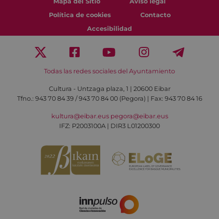
Mapa del Sitio
Aviso legal
Política de cookies
Contacto
Accesibilidad
Todas las redes sociales del Ayuntamiento
Cultura - Untzaga plaza, 1 | 20600 Eibar
Tfno.:
943 70 84 39 / 943 70 84 00 (Pegora)
| Fax: 943 70 84 16
kultura@eibar.eus
pegora@eibar.eus
IFZ: P2003100A | DIR3 L01200300