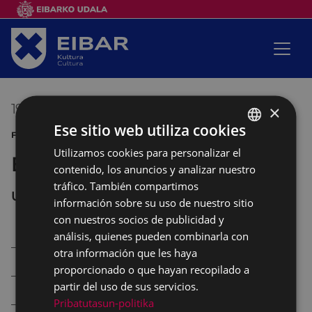
19/05/2018
17:00
-
21:00
×
Ese sitio web utiliza cookies
FOTOGRAFÍA MAYO FOTOGRÁFICO
Utilizamos cookies para personalizar el
BASQUE
Encuentros en la calle
contenido, los anuncios y analizar nuestro
SPANISH
tráfico. También compartimos
UNTZAGA
información sobre su uso de nuestro sitio
con nuestros socios de publicidad y
análisis, quienes pueden combinarla con
–
Exposición colectiva al aire libre
otra información que les haya
proporcionado o que hayan recopilado a
– R
etratos de estudio gratuitos
partir del uso de sus servicios.
Pribatutasun-politika
–
Cámara Minutera