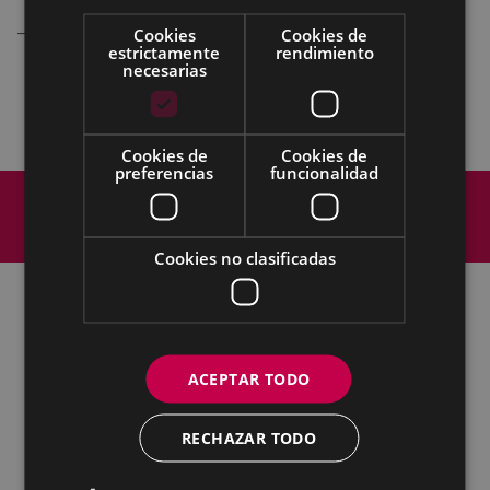
–
Stand de venta de Fotografía artística
Cookies
Cookies de
estrictamente
rendimiento
necesarias
Cookies de
Cookies de
preferencias
funcionalidad
Mapa del Sitio
Aviso legal
Política de cookies
Contacto
Accesibilidad
Cookies no clasificadas
Todas las redes sociales del Ayuntamiento
ACEPTAR TODO
Cultura - Untzaga plaza, 1 | 20600 Eibar
Tfno.:
943 70 84 39 / 943 70 84 00 (Pegora)
| Fax: 943 70 84 16
RECHAZAR TODO
kultura@eibar.eus
pegora@eibar.eus
IFZ: P2003100A | DIR3 L01200300