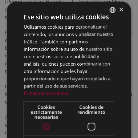
(Periodismo), en Barcelona (televisión) y en Moscú
×
(mercado - exterior). En la actualidad, es profesor
Ese sitio web utiliza cookies
titular de la Universidad del País Vasco.
Utilizamos cookies para personalizar el
BASQUE
Como periodista y reportero ha trabajado en la radio
contenido, los anuncios y analizar nuestro
SPANISH
de Bilbao Herri Irratia, en Anaitasuna, Egin y en la
tráfico. También compartimos
ETB (Televisión Pública Vasca). Ha colaborado en los
información sobre su uso de nuestro sitio
medios de comunicación escrita
Argia
,
con nuestros socios de publicidad y
Euskaldunon Egunkaria
y
Berria
; también en las
análisis, quienes pueden combinarla con
otra información que les haya
radios Bizkaia Irratia y Euskal Herria Irratia.
proporcionado o que hayan recopilado a
partir del uso de sus servicios.
Como profesor de universidad e investigador su
Pribatutasun-politika
trabajo ha producido varios libros, así como artículos
en las revistas
Uztaro
,
Jakin
y
Zer
.
Cookies
Cookies de
estrictamente
rendimiento
necesarias
Aparte del género universitario y periodístico, ha
cultivado el relato (en la revista
Idatz eta Mintz
), la
novela (con la editorial Elkar) y el ensayo (con